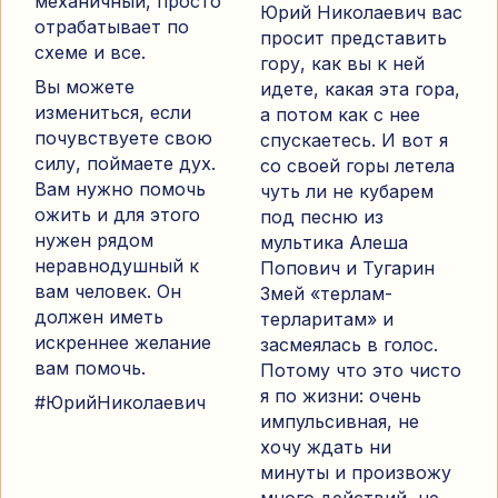
механичный, просто
Юрий Николаевич вас
отрабатывает по
просит представить
схеме и все.
гору, как вы к ней
Вы можете
идете, какая эта гора,
измениться, если
а потом как с нее
почувствуете свою
спускаетесь. И вот я
силу, поймаете дух.
со своей горы летела
Вам нужно помочь
чуть ли не кубарем
ожить и для этого
под песню из
нужен рядом
мультика Алеша
неравнодушный к
Попович и Тугарин
вам человек. Он
Змей «терлам-
должен иметь
терларитам» и
искреннее желание
засмеялась в голос.
вам помочь.
Потому что это чисто
я по жизни: очень
#ЮрийНиколаевич
импульсивная, не
хочу ждать ни
минуты и произвожу
много действий, не