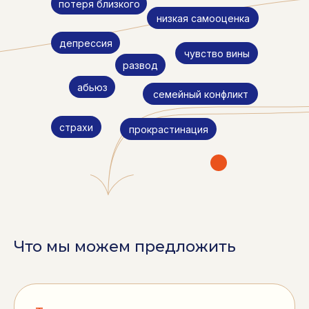
потеря близкого
низкая самооценка
депрессия
чувство вины
развод
абьюз
семейный конфликт
страхи
прокрастинация
Что мы можем предложить