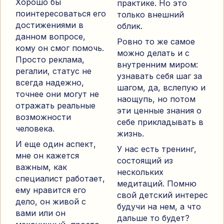
Хорошо бы
практике. Но это
поинтересоваться его
только внешний
достижениями в
облик.
данном вопросе,
Ровно то же самое
кому он смог помочь.
можно делать и с
Просто реклама,
внутренним миром:
регалии, статус не
узнавать себя шаг за
всегда надежно,
шагом, да, вслепую и
точнее они могут не
наощупь, но потом
отражать реальные
эти ценные знания о
возможности
себе прикладывать в
человека.
жизнь.
И еще один аспект,
У нас есть тренинг,
мне он кажется
состоящий из
важным, как
нескольких
специалист работает,
медитаций. Помню
ему нравится его
свой детский интерес
дело, он живой с
будучи на нем, а что
вами или он
дальше то будет?